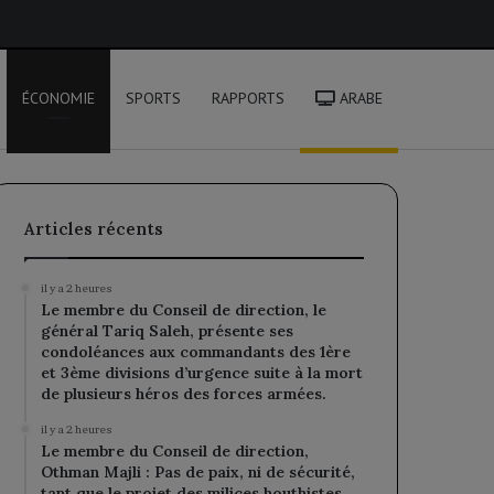
rcher
ÉCONOMIE
SPORTS
RAPPORTS
ARABE
Articles récents
il y a 2 heures
Le membre du Conseil de direction, le
général Tariq Saleh, présente ses
condoléances aux commandants des 1ère
et 3ème divisions d’urgence suite à la mort
de plusieurs héros des forces armées.
il y a 2 heures
Le membre du Conseil de direction,
Othman Majli : Pas de paix, ni de sécurité,
tant que le projet des milices houthistes