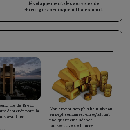
accord
développement des services de
de
chirurgie cardiaque à Hadramout.
coopération
pour
le
développement
des
services
de
chirurgie
cardiaque
à
Hadramout.
entrale du Brésil
L’or atteint son plus haut niveau
aux d’intérêt pour la
en sept semaines, enregistrant
ois avant les
une quatrième séance
consécutive de hausse.
ures