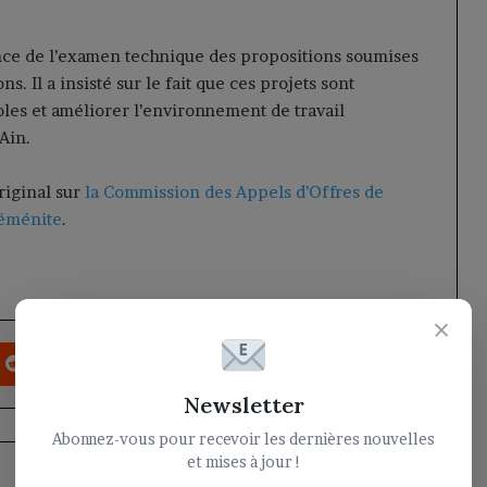
ance de l’examen technique des propositions soumises
s. Il a insisté sur le fait que ces projets sont
les et améliorer l’environnement de travail
Ain.
original sur
la Commission des Appels d’Offres de
yéménite
.
×
nterest
Reddit
VKontakte
Odnoklassniki
Pocket
Partager par email
Imprimer
Newsletter
Abonnez-vous pour recevoir les dernières nouvelles
et mises à jour !