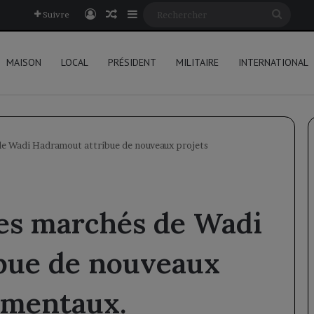
Connexion
Article Aléatoire
Sidebar (barre latérale)
Reche
Suivre
MAISON
LOCAL
PRÉSIDENT
MILITAIRE
INTERNATIONAL
e Wadi Hadramout attribue de nouveaux projets
es marchés de Wadi
bue de nouveaux
ementaux.