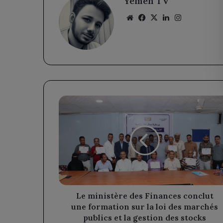
Yemen TV
Website
Facebook
X
Linkedin
Instagram
Le
ministère
des
Finances
conclut
une
formation
sur
la
loi
Le ministère des Finances conclut
des
une formation sur la loi des marchés
marchés
publics et la gestion des stocks