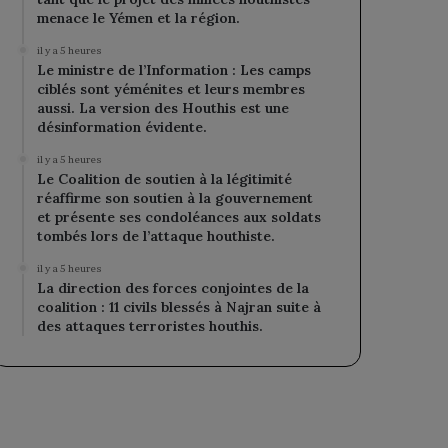
menace le Yémen et la région.
il y a 5 heures
Le ministre de l’Information : Les camps
ciblés sont yéménites et leurs membres
aussi. La version des Houthis est une
désinformation évidente.
il y a 5 heures
Le Coalition de soutien à la légitimité
réaffirme son soutien à la gouvernement
et présente ses condoléances aux soldats
tombés lors de l’attaque houthiste.
il y a 5 heures
La direction des forces conjointes de la
coalition : 11 civils blessés à Najran suite à
des attaques terroristes houthis.