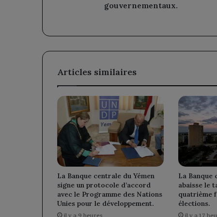
publics
gouvernementaux.
et
la
gestion
des
stocks
gouvernementaux.
Articles similaires
La Banque c
La Banque centrale du Yémen
abaisse le t
signe un protocole d’accord
quatrième f
avec le Programme des Nations
élections.
Unies pour le développement.
il y a 17 he
il y a 9 heures