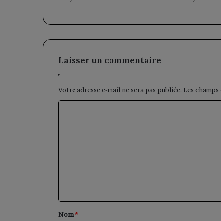
Laisser un commentaire
Votre adresse e-mail ne sera pas publiée.
Les champs 
C
o
m
m
e
n
t
a
Nom
*